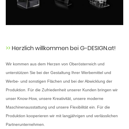
Spuckschutz & Lebensmittel
hygiene
Messe & Information
Beschriftung & Folierung
Display & Präsentation
UNTERNEHMEN
Herzlich willkommen bei G-DESIGN.at!
Über uns
Wir kommen aus dem Herzen von Oberösterreich und
Team
unterstützen Sie bei der Gestaltung Ihrer Werbemittel und
Materialien
Werbe- und sonstigen Flächen und bei der Abwicklung der
KONTAKT
Produktion. Für die Zufriedenheit unserer Kunden bringen wir
unser Know-How, unsere Kreativität, unsere moderne
Maschinenausstattung und unsere Flexibilität ein. Für die
Produktion kooperieren wir mit langjährigen und verlässlichen
Partnerunternehmen.