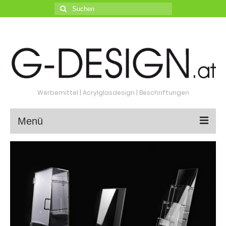
Suche
nach:
Werbemittel | Acrylglasdesign | Beschriftungen
Menü
HOME
PRODUKTE
Acrylglas
design & Sonder
anfertigung
Shop & Ausstattung